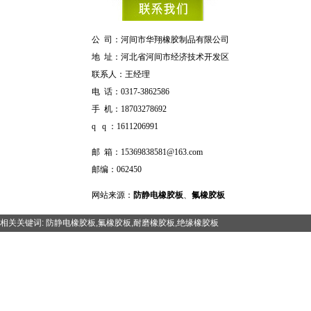
公 司：河间市华翔橡胶制品有限
公司
地 址：河北省河间市经济技术开发区
联系人：王经理
电 话：0317-3862586
手 机：
18703278692
q q ：1611206991
邮 箱：
15369838581@163.com
邮编：062450
网站来源：
防静电橡胶板
、
氟橡胶板
相关关键词:
防静电橡胶板
,
氟橡胶板
,
耐磨橡胶板
,
绝缘橡胶板