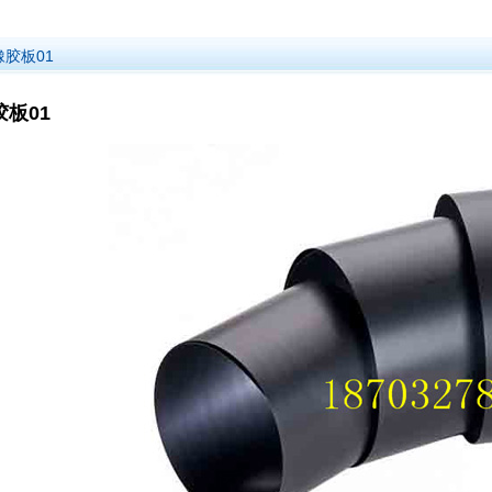
橡胶板01
板01