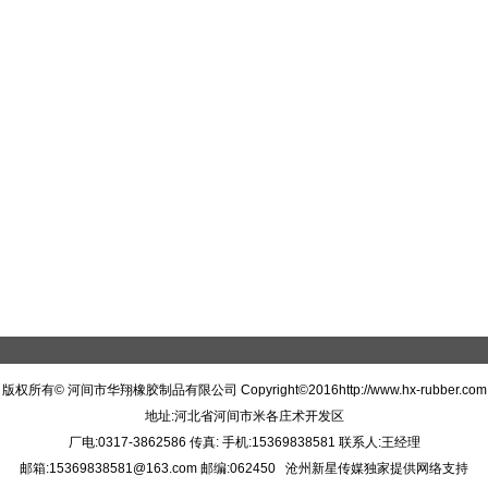
版权所有© 河间市华翔橡胶制品有限公司 Copyright©2016http://www.hx-rubber.com
地址:
河北省河间市米各庄术开发区
厂电:
0317-3862586
传真:
手机:
15369838581 联系人:王经理
邮箱:
15369838581@163.com
邮编:062450
沧州新星传媒独家提供网络支持